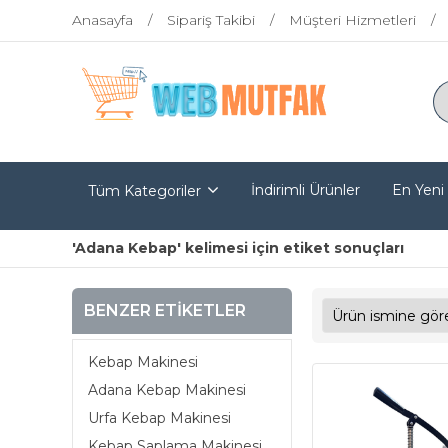
Anasayfa
Sipariş Takibi
Müşteri Hizmetleri
İndirimli Ürünler
En Yeni
Tüm Kategoriler
'Adana Kebap' kelimesi için etiket sonuçları
BENZER ETIKETLER
Kebap Makinesi
Adana Kebap Makinesi
Urfa Kebap Makinesi
Kebap Saplama Makinesi