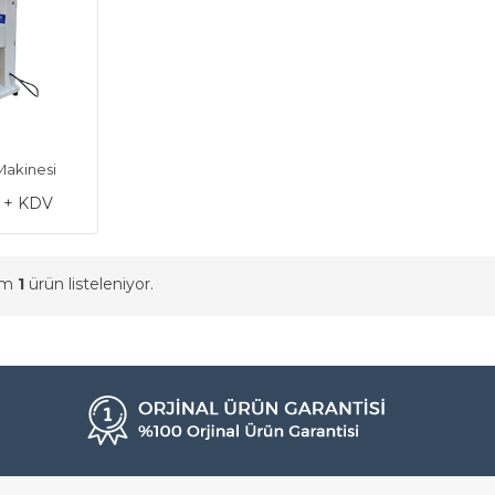
akinesi
L + KDV
am
1
ürün listeleniyor.