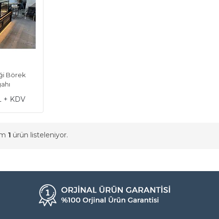
ği Börek
gahı
L + KDV
am
1
ürün listeleniyor.