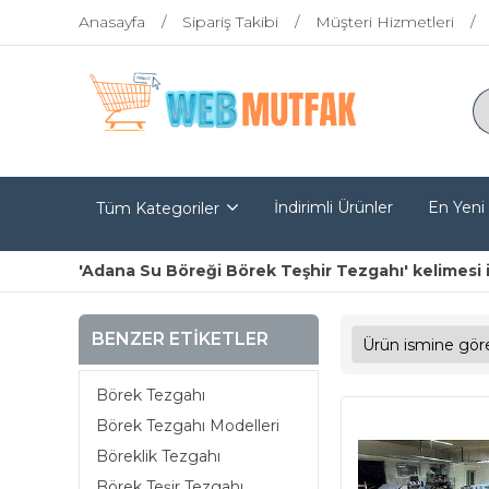
Anasayfa
Sipariş Takibi
Müşteri Hizmetleri
İndirimli Ürünler
En Yeni
Tüm Kategoriler
'Adana Su Böreği Börek Teşhir Tezgahı' kelimesi i
BENZER ETIKETLER
Börek Tezgahı
Börek Tezgahı Modelleri
Böreklik Tezgahı
Börek Teşir Tezgahı