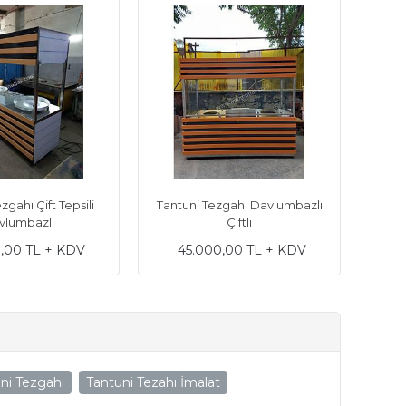
zgahı Çift Tepsili
Tantuni Tezgahı Davlumbazlı
Tant
vlumbazlı
Çiftli
,00 TL + KDV
45.000,00 TL + KDV
3
ni Tezgahı
Tantuni Tezahı İmalat