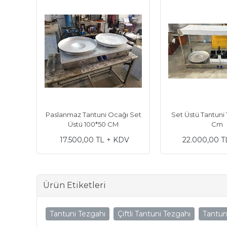
cağı
Paslanmaz Tantuni Ocağı Set
Set Üstü Tantuni 
Üstü 100*50 CM
Cm
DV
17.500,00 TL + KDV
22.000,00 T
Ürün Etiketleri
Tantuni Tezgahı
Çiftli Tantuni Tezgahı
Tantun