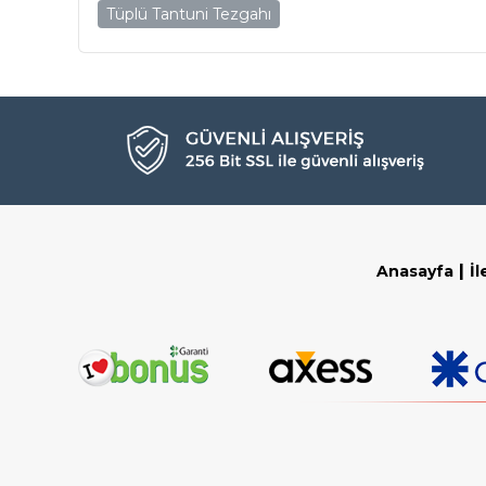
Tüplü Tantuni Tezgahı
|
Anasayfa
İl