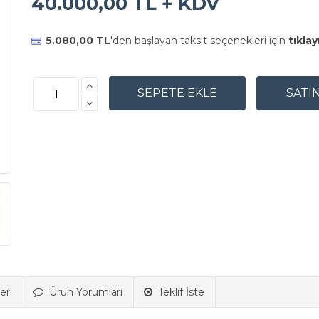
40.000,00 TL + KDV
5.080,00 TL
'den başlayan taksit seçenekleri için
tıklay
eri
Ürün Yorumları
Teklif İste