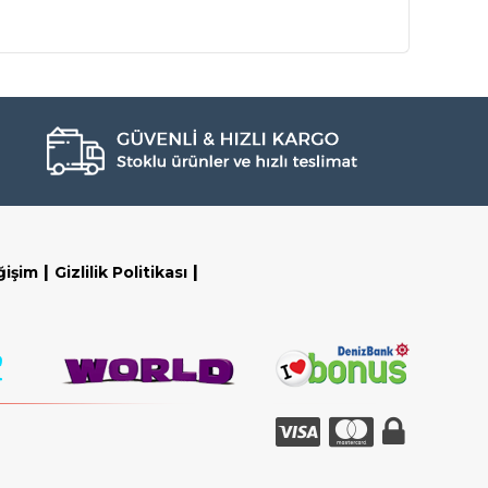
|
|
ğişim
Gizlilik Politikası