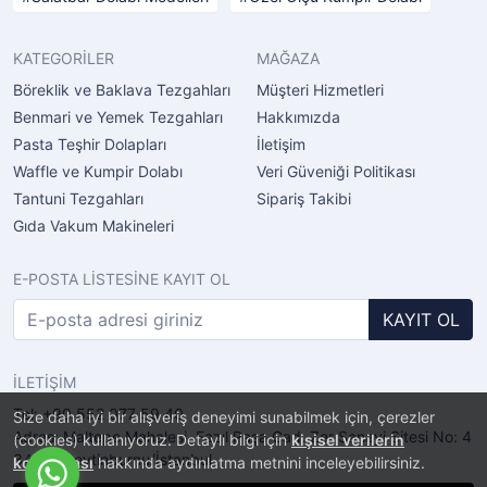
KATEGORİLER
MAĞAZA
Böreklik ve Baklava Tezgahları
Müşteri Hizmetleri
Benmari ve Yemek Tezgahları
Hakkımızda
Pasta Teşhir Dolapları
İletişim
Waffle ve Kumpir Dolabı
Veri Güveniği Politikası
Tantuni Tezgahları
Sipariş Takibi
Gıda Vakum Makineleri
E-POSTA LİSTESİNE KAYIT OL
KAYIT OL
İLETİŞİM
Tel: +90 552 077 59 40
Size daha iyi bir alışveriş deneyimi sunabilmek için, çerezler
Adres: Maltepe Mahalesi, Fazıl Paşa Cad. Zer Sanayi Sitesi No: 4
(cookies) kullanıyoruz. Detaylı bilgi için
kişisel verilerin
34010 Zeytinburnu/İstanbul
korunması
hakkında aydınlatma metnini inceleyebilirsiniz.