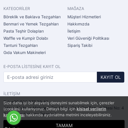
KATEGORİLER
MAĞAZA
Böreklik ve Baklava Tezgahları
Müşteri Hizmetleri
Benmari ve Yemek Tezgahları
Hakkımızda
Pasta Teşhir Dolapları
İletişim
Waffle ve Kumpir Dolabı
Veri Güveniği Politikası
Tantuni Tezgahları
Sipariş Takibi
Gıda Vakum Makineleri
E-POSTA LİSTESİNE KAYIT OL
KAYIT OL
İLETİŞİM
Tel: +90 552 077 59 40
Size daha iyi bir alışveriş deneyimi sunabilmek için, çerezler
Adres: Maltepe Mahalesi, Fazıl Paşa Cad. Zer Sanayi Sitesi No: 4
(cookies) kullanıyoruz. Detaylı bilgi için
kişisel verilerin
34010 Zeytinburnu/İstanbul
korunması
hakkında aydınlatma metnini inceleyebilirsiniz.
TAMAM
®
PlatinMarket
E-Ticaret Sistemi
İle Hazırlanmıştır.