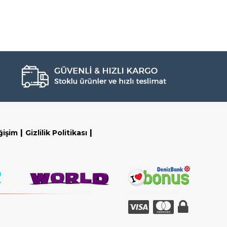
|
|
ğişim
Gizlilik Politikası