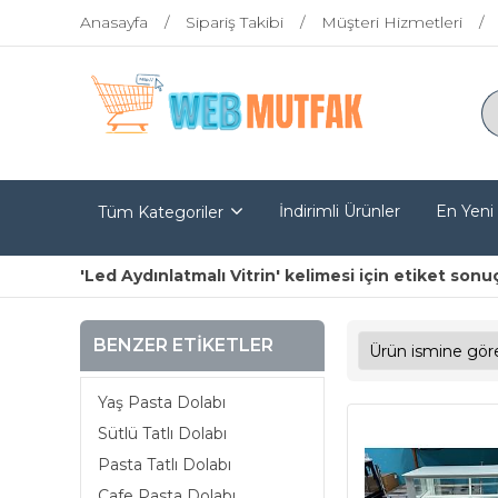
Anasayfa
Sipariş Takibi
Müşteri Hizmetleri
İndirimli Ürünler
En Yeni
Tüm Kategoriler
'Led Aydınlatmalı Vitrin' kelimesi için etiket sonuç
BENZER ETIKETLER
Yaş Pasta Dolabı
Sütlü Tatlı Dolabı
Pasta Tatlı Dolabı
Cafe Pasta Dolabı