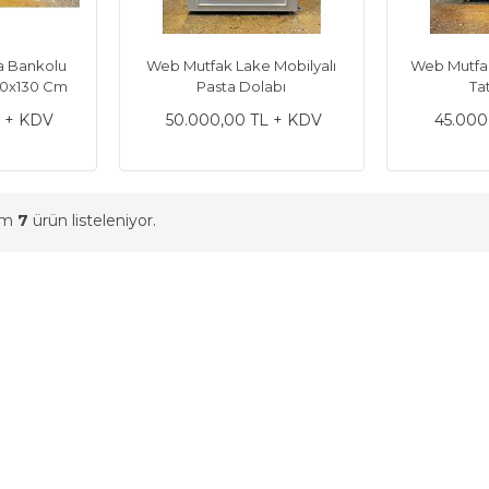
a Bankolu
Web Mutfak Lake Mobilyalı
Web Mutfak
x70x130 Cm
Pasta Dolabı
Ta
L + KDV
50.000,00 TL + KDV
45.000
am
7
ürün listeleniyor.