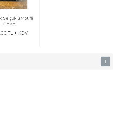
 Selçuklu Motifli
tlı Dolabı
,00 TL + KDV
1