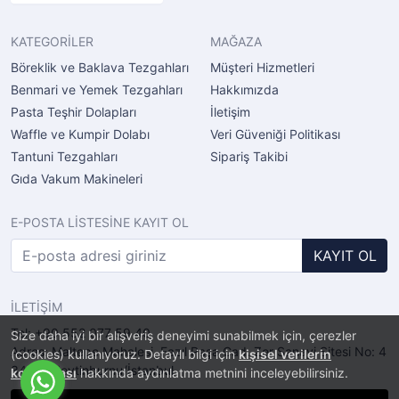
KATEGORİLER
MAĞAZA
Böreklik ve Baklava Tezgahları
Müşteri Hizmetleri
Benmari ve Yemek Tezgahları
Hakkımızda
Pasta Teşhir Dolapları
İletişim
Waffle ve Kumpir Dolabı
Veri Güveniği Politikası
Tantuni Tezgahları
Sipariş Takibi
Gıda Vakum Makineleri
E-POSTA LİSTESİNE KAYIT OL
KAYIT OL
İLETİŞİM
Tel: +90 552 077 59 40
Size daha iyi bir alışveriş deneyimi sunabilmek için, çerezler
Adres: Maltepe Mahalesi, Fazıl Paşa Cad. Zer Sanayi Sitesi No: 4
(cookies) kullanıyoruz. Detaylı bilgi için
kişisel verilerin
34010 Zeytinburnu/İstanbul
korunması
hakkında aydınlatma metnini inceleyebilirsiniz.