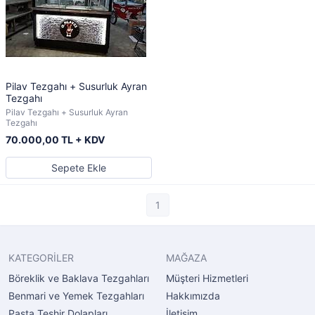
Pilav Tezgahı + Susurluk Ayran
Tezgahı
Pilav Tezgahı + Susurluk Ayran
Tezgahı
70.000,00 TL + KDV
Sepete Ekle
1
KATEGORİLER
MAĞAZA
Böreklik ve Baklava Tezgahları
Müşteri Hizmetleri
Benmari ve Yemek Tezgahları
Hakkımızda
Pasta Teşhir Dolapları
İletişim