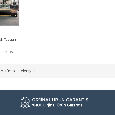
k Tezgahı
L + KDV
am
1
ürün listeleniyor.