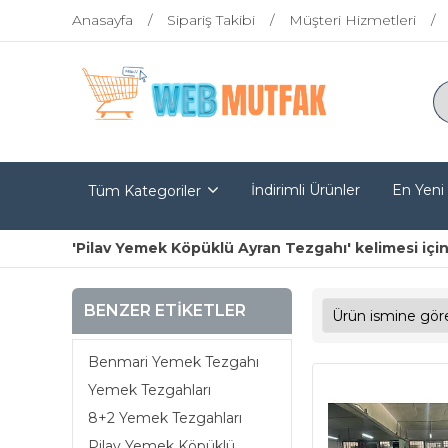
Anasayfa
Sipariş Takibi
Müşteri Hizmetleri
İndirimli Ürünler
En Yeni
Tüm Kategoriler
'Pilav Yemek Köpüklü Ayran Tezgahı' kelimesi için
BENZER ETIKETLER
Benmari Yemek Tezgahı
Yemek Tezgahları
8+2 Yemek Tezgahları
Pilav Yemek Köpüklü