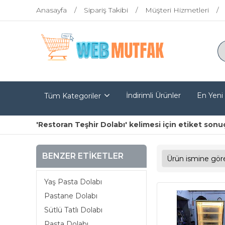
Anasayfa
Sipariş Takibi
Müşteri Hizmetleri
İndirimli Ürünler
En Yeni
Tüm Kategoriler
'Restoran Teşhir Dolabı' kelimesi için etiket sonuç
BENZER ETIKETLER
Yaş Pasta Dolabı
Pastane Dolabı
Sütlü Tatlı Dolabı
Pasta Dolabı