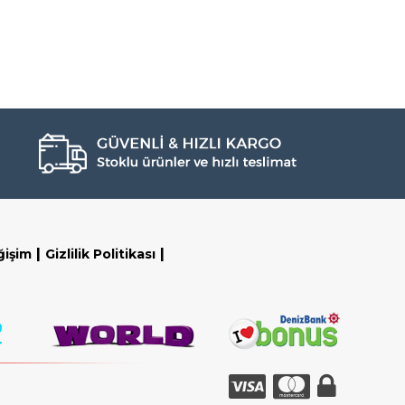
|
|
ğişim
Gizlilik Politikası