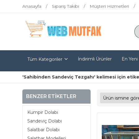
Anasayfa
Sipariş Takibi
Müşteri Hizmetleri
İndirimli Ürünler
En Yeni
Tüm Kategoriler
'Sahibinden Sandeviç Tezgahı' kelimesi için etike
BENZER ETIKETLER
Kumpir Dolabı
Sandeviç Dolabı
Salatbar Dolabı
Salatbar Modelleri