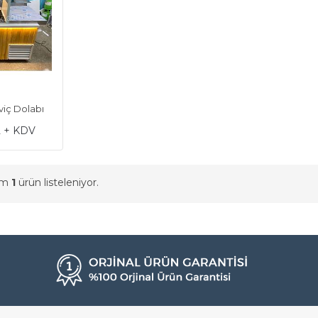
viç Dolabı
L + KDV
am
1
ürün listeleniyor.