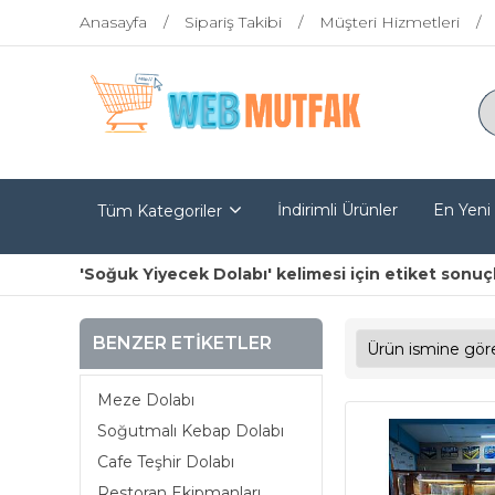
Anasayfa
Sipariş Takibi
Müşteri Hizmetleri
İndirimli Ürünler
En Yeni
Tüm Kategoriler
'Soğuk Yiyecek Dolabı' kelimesi için etiket sonuçl
BENZER ETIKETLER
Meze Dolabı
Soğutmalı Kebap Dolabı
Cafe Teşhir Dolabı
Restoran Ekipmanları