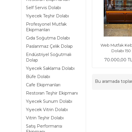
Self Servis Dolabı
Yiyecek Teşhir Dolabı
Profesyonel Mutfak
Ekipmanları
Gıda Soğutma Dolabı
Web Mutfak Ke
Paslanmaz Çelik Dolap
Dolabı 15
Endüstriyel Soğutmalı
70.000,00 T
Dolap
Yiyecek Saklama Dolabı
Büfe Dolabı
Bu aramada topl
Cafe Ekipmanları
Restoran Teşhir Ekipmanı
Yiyecek Sunum Dolabı
Yiyecek Vitrin Dolabı
Vitrin Teşhir Dolabı
Satış Performansı
Ekipmanı