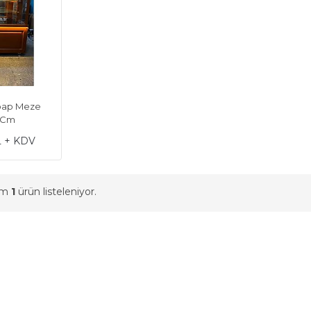
bap Meze
0 Cm
L + KDV
am
1
ürün listeleniyor.