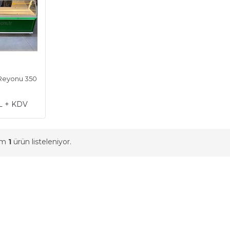
 Reyonu 350
L + KDV
am
1
ürün listeleniyor.