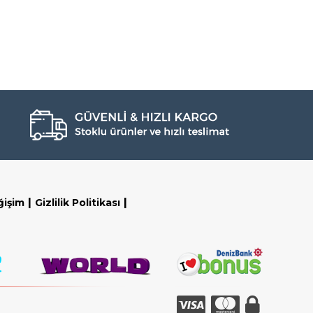
|
|
ğişim
Gizlilik Politikası