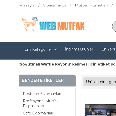
Anasayfa
Sipariş Takibi
Müşteri Hizmetleri
İndirimli Ürünler
En Yeni
Tüm Kategoriler
'Soğutmalı Waffle Reyonu' kelimesi için etiket so
BENZER ETIKETLER
Restoran Ekipmanları
Profesyonel Mutfak
Ekipmanları
Cafe Ekipmanları