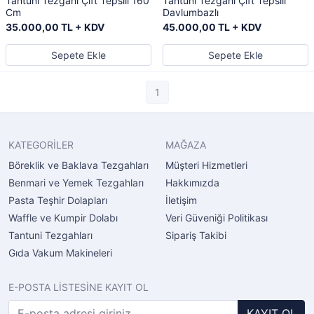
Tantuni Tezgahı Çift Tepsili 160
Tantuni Tezgahı Çift Tepsili
Cm
Davlumbazlı
35.000,00 TL + KDV
45.000,00 TL + KDV
Sepete Ekle
Sepete Ekle
1
KATEGORİLER
MAĞAZA
Böreklik ve Baklava Tezgahları
Müşteri Hizmetleri
Benmari ve Yemek Tezgahları
Hakkımızda
Pasta Teşhir Dolapları
İletişim
Waffle ve Kumpir Dolabı
Veri Güveniği Politikası
Tantuni Tezgahları
Sipariş Takibi
Gıda Vakum Makineleri
E-POSTA LİSTESİNE KAYIT OL
KAYIT OL