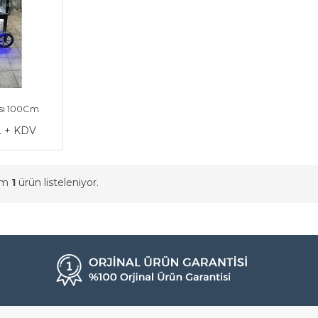
ası 100Cm
L + KDV
am
1
ürün listeleniyor.