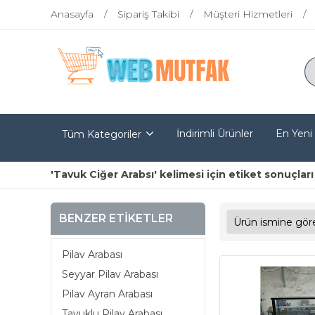
Anasayfa
Sipariş Takibi
Müşteri Hizmetleri
İndirimli Ürünler
En Yeni
Tüm Kategoriler
'Tavuk Ciğer Arabsı' kelimesi için etiket sonuçları
BENZER ETIKETLER
Pilav Arabası
Seyyar Pilav Arabası
Pilav Ayran Arabası
Tavuklu Pilav Arabası