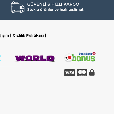
|
|
ğişim
Gizlilik Politikası