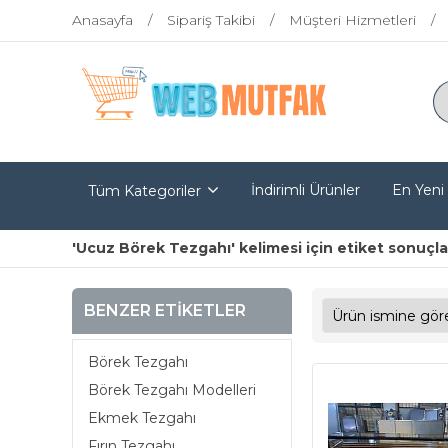
Anasayfa
Sipariş Takibi
Müşteri Hizmetleri
İndirimli Ürünler
En Yeni
Tüm Kategoriler
'Ucuz Börek Tezgahı' kelimesi için etiket sonuçla
BENZER ETIKETLER
Börek Tezgahı
Börek Tezgahı Modelleri
Ekmek Tezgahı
Fırın Tezgahı