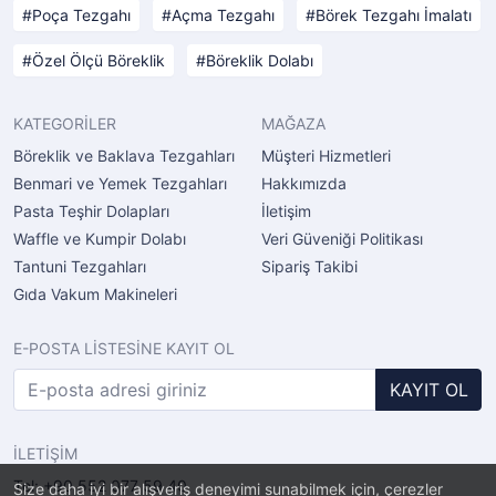
Poça Tezgahı
Açma Tezgahı
Börek Tezgahı İmalatı
Özel Ölçü Böreklik
Böreklik Dolabı
KATEGORİLER
MAĞAZA
Böreklik ve Baklava Tezgahları
Müşteri Hizmetleri
Benmari ve Yemek Tezgahları
Hakkımızda
Pasta Teşhir Dolapları
İletişim
Waffle ve Kumpir Dolabı
Veri Güveniği Politikası
Tantuni Tezgahları
Sipariş Takibi
Gıda Vakum Makineleri
E-POSTA LİSTESİNE KAYIT OL
KAYIT OL
İLETİŞİM
Tel: +90 552 077 59 40
Size daha iyi bir alışveriş deneyimi sunabilmek için, çerezler