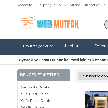
Anasayfa
Sipariş Takibi
Müşteri Hizmetleri
İndirimli Ürünler
En Yeni
Tüm Kategoriler
'Yiyecek Saklama Dolabı' kelimesi için etiket sonu
BENZER ETIKETLER
Yaş Pasta Dolabı
Sütlü Tatlı Dolabı
Cafe Pasta Dolabı
Waffle Dolabı