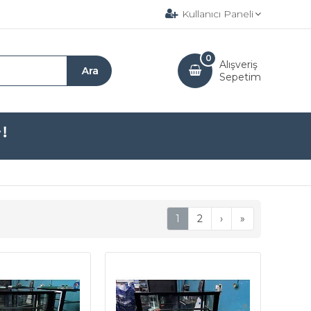
Kullanıcı Paneli
0
Alışveriş
Sepetim
1
2
›
»