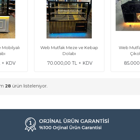
 Mobilyalı
Web Mutfak Meze ve Kebap
Web Mutfa
abı
Dolabı
Çiko
L + KDV
70.000,00 TL + KDV
85.000
am
28
ürün listeleniyor.