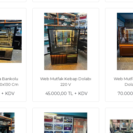
a Bankolu
Web Mutfak Kebap Dolabı
Web Mutf
x70x130 Cm
220 V
Dol
L + KDV
45.000,00 TL + KDV
70.000